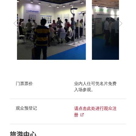
上
下
一
一
步
步
门票票价
业内人仕可凭名片免费
入场参观。
请点击此处进行观众注
观众预登记
册
旅游中心