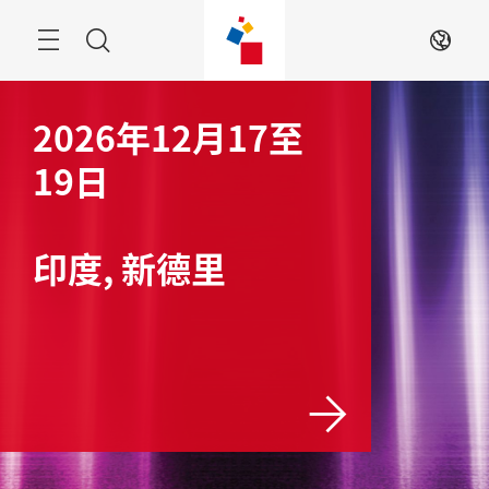
跳
过
搜
ZH
索
2026年12月17至
19日
印度, 新德里