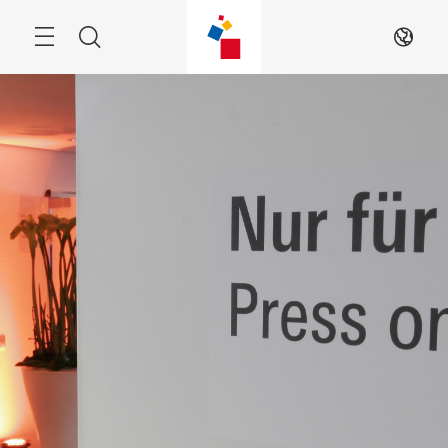
跳
过
搜
ZH
索