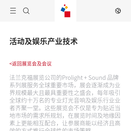
跳
过
搜
ZH
索
活动及娱乐产业技术
<返回展览会及会议
法兰克福展览公司的Prolight + Sound 品牌
系列展服务全球重要市场，展会逐渐成为业
界规模最大且最具重要性之盛会，每年吸引
全球约十万名的专业灯光音响及娱乐行业业
者齐聚一堂。这些展览会不仅是专为贴近当
地市场的需求所规划，在展览时间及地缘因
素上更能相互配合，让参展商能以经济且高
效的方式推行全球性的市场策略。