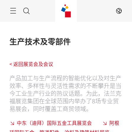
跳
过
搜
ZH
索
生产技术及零部件
< 返回展览会及会议
产品加工与生产流程的智能优化以及对生产
效率、多样性与灵活性需求的不断攀升是当
今工业生产行业的热议话题。为此，法兰克
福展览集团在全球范围内举办了8场专业贸
易展会，同时覆盖工商贸领域。
中东（迪拜）国际五金工具展览会
阿根