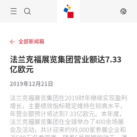
跳
过
搜
ZH
索
全部新闻稿
法兰克福展览集团营业额达7.33
亿欧元
2019年12月21日
法兰克福展览集团在2019财年继续实现盈利
增长，主要绩效指标稳定维持在较高水平，
年营业额预计将达到7.33亿欧元。本年度，
法兰克福展览集团在全球举办了400余场展
会及活动，共计迎来约99,000家参展企业和