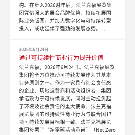
通过可持续性商业行为提升价值
构。在步入2026财年后，法兰克福展览集
公司与珠海航展集团有限公司联合举办，
市顺利落幕。除了展示各类洁净设备、技
会的地位，此次带来了整个流程链中的创
备受瞩目的第三届中国国际进口博览会
术和文化节活动——柏林艺术 节，并成为
携手美国知名行业协会，延续展会已取得
2023年10月31日
团凭借强大的展会品牌优势，持续拓展国
法兰克福，2025年12月4日。法兰克福展览
在双方紧密合作与优势互补的基础上，
术及解决方案以外，展会同期的Cleanzone
新应用及新品全球首发，展商集中展示了
（以下简称：进博会）于11月5至10日在国
官方赞助商之一。柏林艺术节将于2019年
的骄人成果。目前，集团在纺织品处理领
法兰克福展览集团拓展印尼商贸版
际业务版图，并加大数字化与可持续转型
集团将全方位推动可持续发展作为其基本
AERO Asia将进一步提升其在亚太地区通用
论坛更针对一系列行业热门话题展开深入
面向未来市场的前沿产品，包括批量生
家会展中心（上海）盛大召开，法兰克福
11月4至17日在大馆拉开帷幕。大馆是一所
域已拥有法国专业洗衣技术展（JET
图，首届印尼国际两轮车、零配件及
投入，成功延续了强劲的发展态势。
业务原则之一。作为一家具有社会责任感
航空（GA）领域的领先平台的坚实地位，
探讨，包括自动化、可持续性和供应链挑
产、整个安全生产链、高效节能和可持续
展览集团以崭新积极姿态亮相服务贸易展
充满古迹、传统文化艺术的所在地。届
Expo）以及中国国际洗染业展览会与国际
用品展览会明年4月骑行迈进雅加达
的企业、场地运营商和活动组织者，集团
在充满活力的市场环境中与行业携手前
战等。与此同时，展商和Cleanzone Award
性等紧缺性产品及解决方案。
区。自七月以来，集团已重启此前受疫情
时， 柏林艺术展会通过经典和当代艺术向
纺织品专业处理（洗衣）亚洲展览会
承诺致力于可持续发展，同时主动担负起
行。得益于区域人口结构的优势、绿色转
雅加达，2023年10月31日。随着印尼承诺
的候选者也在为期两天的展会期间，展示
影响的中国地区展览业务，而全球范围内
访客呈现柏林的多样化文化景观，并会举
（Texcare Asia）合二为一后的国际纺织品
2026年6月24日
了环境及社会责任的重大使命。法兰克福
型的加速以及低空经济的蓬勃兴起，亚太
在2060年实现净零排放目标，可再生能源
了其跨学科洁净室技术的创新成果。第10
的其他展会活动也以线上或与线下相结合
办一系列特别活动。
洗涤、皮革护理、清洁技术与设备亚洲展
通过可持续性商业行为提升价值
2021年11月11日
展览集团的可持续性商业行为与联合国17
地区已成为全球行业增长的关键动力源，
和绿色创新在印尼发展任务中变得愈发重
届Cleanzone共计迎来82家参展企业和约
的模式成功举办。本届进博会汇聚了来自
览会，随着此次美国国际专业清洁展的加
法兰克福展览集团自主展览场地迎来
法兰克福，2026年6月24日。法兰克福展览
项可持续发展目标相一致。法兰克福展览
尤其在中国市场的强劲推动下，展会将引
要。有鉴于此，法兰克福展览（香港）有
1,500名专业观众，在展览面积及参与人数
180个国家及地区的逾3,800家企业，作为
入，预示着法兰克福展览集团将进一步巩
世界级书展
2019年9月17日
集团将全方位推动可持续发展作为其基本
集团签署了“净零碳活动承诺”（Net Zero
领行业迈向新高度。
限公司积极迈入印尼市场，宣布主办
上皆较上届有所增长。
国际性贸易展览会主办机构，法兰克福展
固在主办该领域展会中的领先地位。
法兰克福展览集团再度亮相 第二届
业务原则之一。作为一家具有社会责任感
法兰克福展览集团是全球最大的拥有自主
Carbon Events Pledge），并于2023年通
Asiabike Jakarta – 印尼国际两轮车、零配
览集团将在现场展示旗下约155场国际贸易
中国国际进口博览会
的企业、场地运营商和活动组织者，集团
展览场地的展会主办机构之一，其业务覆
过了EMAS认证。
件及用品展览会（以下简称印尼两轮车
展览会的风采，为国内客户开拓全球市场
2024年9月14日
2022年10月13日
2018年11月6日
承诺致力于可持续发展，同时主动担负起
盖展览会、会议及活动。在2021年10月20
继首届中国国际进口博览会（进博会）的
展），旨在为印尼地区打造展示两轮车创
构建桥梁。
2024年Automechanika Frankfurt圆
2022 Light + Building秋季特展：行
中国国际进口博览会开幕： 法兰克
了环境及社会责任的重大使命。法兰克福
至24日，法兰克福展览集团再度迎接客办
完美亮相，法兰克福展览集团将再次参展
新成果的专业贸易平台，为绿色出行领域
满闭幕，聚焦汽车技术创新及产业转
业人士热切交流，促进商贸合作
福展览集团喜迎全球宾客
2025年12月4日
展览集团的可持续性商业行为与联合国17
展法兰克福书展（Frankfurter
第二届进博会，与150个国家及地区约
孕育新商机。首届印尼两轮车展将于2024
立足法兰克福，放眼全球市场
型新方向
2020年9月24日
项可持续发展目标相一致。法兰克福展览
节能环保是当前全球共同关切的议题，电
Buchmesse）在其自主场地法兰克福展览
3,000家参展商一同登场。该博览会将于今
首届中国国际进口博览会（进博会）昨日
年4月30日至 5月4日在印尼雅加达国际会展
法兰克福展览集团重新规划2021年
集团签署了“净零碳活动承诺”（Net Zero
法兰克福，2025年12月4日。近40年来，以
2024年9月14日，德国法兰克福。2024年
气化及数字化发展有望为建筑行业节省约
中心盛大揭幕。
年11月5至10日在上海举行。
在上海盛大揭幕，法兰克福展览集团展台
中心举行，由法兰克福展览（香港）有限