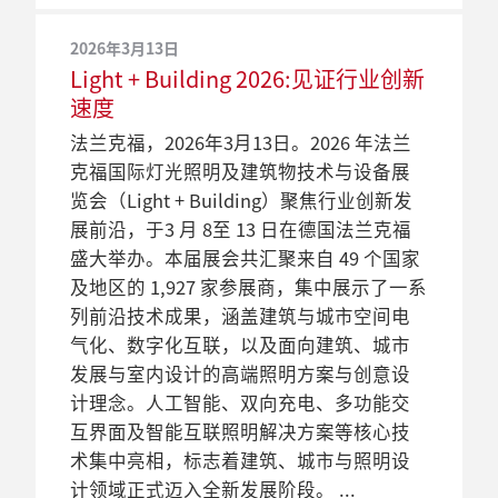
外精品香水香氛领域的领军展会——气味上
产生深远效应，并推动行业向前发展。德
组成部分，在拥有近800年历史的集团发展
2024年3月25日
“我们相信会在2023年追平2019财年的营
乐团(Neue Philharmonie Frankfurt
海香水香氛展将由法兰克福展览（深圳）
国腓特烈港国际欧洲自行车贸易展览会
纵观本年度财务状况和展览会规划，法兰
历程中已画下浓墨重彩的一笔。历经几十
2026年3月13日
推进可持续发展，法兰克福展览集团
2022年6月30日
业额。”
orchestra) 在Festhalle带来了精彩的音乐
有限公司与上海四季桂展览有限公司携手
（以下简称Eurobike）将提升展览规模，
克福展览集团2018年营业额将再创新高。
年的成功和挑战以及新冠疫情带来冲击，
Light + Building 2026:见证行业创新
国际纺织品行业再次聚焦法兰克福:
大中华区子公司积极践行社会责任
会，为这充满音乐、娱乐、灵感和商机的
主办，开启馥郁新篇章。秋季展会将于
自明年起移师法兰克福展览中心举办。德
法兰克福展览总公司总裁兼首席执行官马
法兰克福展览集团仍是中国市场中规模最
速度
Techtextil、Texprocess、
一周奏响了完美的休止符。在Musikmesse
2025年10月16至19日在上海西岸国际会展
国（腓特烈港）通用航空贸易展览会（以
赋康先生日前在新闻发布会上宣布：“今
上海，2024年3月25日。法兰克福展览集团
大的展览会主办机构之一，拥有40多场优
2020年7月3日
Heimtextil夏季特展圆满落幕,海内
法兰克福，2026年3月13日。2026 年法兰
和 Prolight+Sound展会上，我们能看到传
中心举办。此次合作将深度融合法兰克福
下简称Aero）的国际化水平也将因此有所
年法兰克福展览集团将力争达到7亿欧元营
作为全球领先的展会主办机构之一，致力
质品牌展览活动，在未来也将通过一系列
Musikmesse 新展期定档2021年10
外好评如潮
克福国际灯光照明及建筑物技术与设备展
统工艺与现代科技的交融、小提琴与虚拟
展览集团的全球会展经验、旗下
提高。
业额。”集团上半年业绩增长强劲，预计
推进可持续发展，贯彻落实环境、社会和
的战略伙伴关系奠定这一行业领先的地
月，携手创意展会平台“THE
览会（Light + Building）聚焦行业创新发
现实的碰撞、数字化社交与面对面交流的
Beautyworld品牌展会的行业资源以及上海
2022年6月24日，来自117个国家及地区的
下半年将继续向好。
治理（ESG）理念。2022年，德国总部完成
位。
ARTS+”
展前沿，于3 月 8至 13 日在德国法兰克福
贯通。同期的Musikmesse音乐节不仅把
四季桂展览有限公司在香氛领域的专业洞
约63,000名观众和2,300名参展商齐聚法兰
了由EcoVadis进行审计的首个ESG评级，并
2021年6月24日
Musikmesse将与法兰克福国际书展
盛大举办。本届展会共汇聚来自 49 个国家
Samy Deluxe、Mousse T. 、
察与在中国市场的深厚积累。我们相信，
克福展览中心，重启国际纺织品行业的三
获得了可持续发展铜级证书，彰显了集团
天津市商务局、法兰克福展览及国家
2018年5月17日
（Frankfurter Buchmesse）中的旗舰创意
2023年3月24日
及地区的 1,927 家参展商，集中展示了一系
Glasperlenspiel乐队、Tony Carey等行业
双方的联合将为展会带来更具国际视野和
大标杆性展会 Techtextil——法兰克福国际
在ESG领域的贡献。全球子公司也相继实践
会展中心（天津）达成战略合作协
法兰克福展览集团成立数字化谘询委
ISH 2023强势回归
展览会“THE ARTS+”达成合作协议。下一
列前沿技术成果，涵盖建筑与城市空间电
大咖的精彩演出带到了展览中心现场，更
本土优势的协同效应，提升展会国际影响
产业用纺织品及非织造布展览会、
相应的举措，响应可持续发展大势。法兰
议，共同开拓华北会展行业新蓝海
员会
届 Musikmesse展会将于2021年10月22至
气化、数字化互联，以及面向建筑、城市
将音乐带到了法兰克福市内超过50家俱乐
力，并助力品牌拓展渠道、深化合作，共
Texprocess——法兰克福国际纺织品及柔
克福展览（上海）有限公司的代表今日再
法兰克福国际浴室设备、楼宇、能源、空
24日在法兰克福展览中心举行，与同期的
发展与室内设计的高端照明方案与创意设
天津市商务局、法兰克福展览亚洲控股有
部和酒店。在新开设的Musikmesse广场
法兰克福展览集团于近日成立了数字化谘
同推动中国香氛市场的持续创新与高质量
性材料缝制加工展览会及Heimtextil——法
度相聚四川省眉山市樱花园，参与“未来
调技术及再生能源展览会（下文简称：
法兰克福国际书展的三天展期重合，两展
计理念。人工智能、双向充电、多功能交
限公司与及国家会展中心（天津）宣布达
上，全球的音乐爱好者在周六展会后自发
询委员会，旨在全面监管公司的数字化项
发展。
兰克福国际家用及商用纺织品展览会。其
园林公益植树活动”，为推动可持续发展
ISH）已于3月17日圆满落幕，本届展会聚
均以独立展会形式召开。与此同时，来自
互界面及智能互联照明解决方案等核心技
成战略合作协议，合作框架的签署仪式今
前往这里的市集，在此直接挑选产品，尽
目及活动。此举措不仅预示着贸易展会的
中，意大利、法国、土耳其、英国、荷
献出一份力量。
焦实现建筑行业气候保护目标的实际解决
文化与创意板块的专业人士也在热切讨论
术集中亮相，标志着建筑、城市与照明设
天（6月24日）于全新启用的国家会展中心
情探索多场精彩活动。
演变，同时也有利于公司在贸易展览行业
兰、比利时、西班牙、波兰、瑞士、捷克
方案，深入探讨卫浴、供暖及空调技术行
2025年5月28日
是否同期同地举办其他展会活动以获得更
计领域正式迈入全新发展阶段。
（天津）举行，象征着三方的合作关系正
的数字化革新中与客户进行更密切的合
共和国、葡萄牙、巴基斯坦和美国均为本
业未来可持续发展的主要途径，紧扣当下