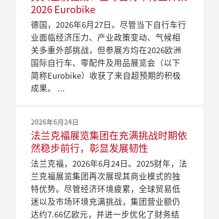
2026 Eurobike
达37亿欧元
亿欧元
更高发展目标进发
道
额仍达2.5亿欧元
元
业额，再次刷新历史记录
法兰克福展览集团对于2022财年的前景展
德国，2026年6月27日。尽管当下自行车行
法兰克福，2025年12月4日。2025年，法兰
在2024财年，法兰克福展览集团为进一步
时至今日，法兰克福展览集团已度过了极
自今年4月放宽疫情限制后，约有52,000家
望将持谨慎乐观的态度。集团总裁兼首席
法兰克福市市长及法兰克福展览集团董监
法兰克福展览集团在2019财年继续实现盈
法兰克福展览集团营业额在2018财政年度
业面临经济压力、产业政策变动、气候相
克福展览集团延续了稳健的盈利走势，各
提升盈利和效率奠下了重要的基石。今
具挑战的三年时光。目前，集团在德国以
参展企业和330万名观众参与了法兰克福展
执行官马赋康先生日前在年末新闻发布会
事会主席费德曼先生表示，新冠肺炎疫情
利增长，主要绩效指标稳定维持在较高水
继续保持增长，预计将达7.15亿欧元，这一
关多重外部挑战，但参展方均在2026欧洲
项关键指标持续保持高位。集团预计，本
年，集团展会业务活跃，在全球多个市场
至全球各地的业务都展现出强劲的增长势
览集团旗下举办的310场展览会及活动。集
上表示：“尽管疫情造成的冲击和行业变
从根本上影响了整个会展行业，展会及活
平，年营业额预计将达到7.33亿欧元。本年
数字充分体现了集团高度活跃、积极创新
国际自行车、零配件及用品展览会（以下
财年营业额将超过7.66亿欧元，实现稳定盈
稳占重要地位，交出骄人的绩效表现成绩
头，发展前景一片利好。截至2023财政
团预计本财年营业额将达到约4.5亿欧元，
化带来的不确定性，我们的客户仍然对参
动几乎陷入停滞。然而，法兰克福展览集
度，法兰克福展览集团在全球举办了400余
的业务成果。本年度，法兰克福展览集团
简称Eurobike）收获了来自超预期的积极
利。与此同时，集团已成为所在城市、地
单，让盈利再创新高，突破历史水平，成
年，法兰克福展览集团在全球各地举行约
相较去年的1.54亿欧元，集团将重新回到增
与展览会表现出强烈的需求。”
团凭借其广泛的全球网络和专业的数字化
场展会及活动，共计迎来约99,000家参展企
在全球举办了490余场展会及活动，共计迎
成果。
区乃至整个德国的重要经济引擎。根据
就瞩目。
340场展览活动，预计共迎来84,000家参展
长轨道。随着法兰克福展览中心的总体规
技术，2020年集团仍在全球举办了150多场
业和近500万名参观者。随着5号展馆的动
来约102,000家参展企业和450万参观者。
Prognos 经济研究所的最新研究数据显示，
企业以及4,000,000名与会者。集团核心业
划圆满完成，新的投资重点将集中在三个
展会及活动，营业额约为2.5亿欧元。尽管
工、酒店和高层办公建筑的建造，以及全
2021年12月3日
法兰克福展览集团旗下各类展会活动每年
务于2023年实现超预期增幅，营业额逾6亿
关键领域：全新展会概念、数字化及可持
需要投入大量流动资金运营，但在今年特
新南入口的设立，法兰克福展览中心将进
Formnext 2021 线下展会圆满落幕
2026年6月24日
2024年9月25日
在德国全价值链上创造的社会经济效益高
欧元，并计划在2024年朝更高增长、更高
续发展。
殊的背景下集团依然积极着眼于未来商业
一步巩固其作为全球最先进市中心展览场
法兰克福展览集团在充满挑战时期依
法兰克福展览（香港）有限公司与珠
2018年12月7日
第七届法兰克福国际精密成型及3D打印制
达37亿欧元，其中在法兰克福市占21亿欧
质量的发展目标进发。在2024年，更多展
模式的探索及投资。
地之一的地位。
然稳步前行，彰显发展韧性
海航展集团有限公司强强联手，携手
法兰克福展览集团全球业务版图扩
造展览会(Formnext)于2021年11月16至19
元。集团旗下各类展会在德国境内创造了
览活动将如期而至，预计营业额与2019年
开启2025 年亚洲通用航空展新篇章
张，成功收购美国国际专业清洁展
2022年11月24日
法兰克福，2026年6月24日。2025财年，法
日在法兰克福市隆重举行。受疫情影响，
近30,000个就业岗位，并带来6.67亿欧元的
创下的历史新高记录旗鼓相当。今后，法
10年荏苒，Cleanzone续写行业新风
2020年11月5日
2019年10月29日
兰克福展览集团再次展现其商业模式的独
珠海，2024年9月25日。第 2 届亚洲通用航
去年Formnext以线上展会形式举办，而本
法兰克福展览集团收购了美国规模最大的
税收收入。
兰克福展览集团将通过大力投资旗下国际
向
重回正轨，未来可期——法兰克福展
法兰克福展览集团大力支持香港最新
特优势。尽管经济环境疲累，全球贸易低
空展（AERO Asia）将于 2025 年 11 月 6至
届展会重返线下模式，整个增材制造业内
纺织品处理展览会——美国国际专业清洁展
核心业务、革新技术以及可持续发展管
览集团于第三届中国国际进口博览会
的艺术和文化节——柏林艺术节
迷以及市场环境充满挑战，集团营业额仍
9 日在珠海国际航展中心盛大召开。从本届
2022法兰克福国际洁净设备及技术展览会
人员也为之欣喜。Formnext 2021延续其作
（Clean Show），该展会每两年在美国境
理，提高国际竞争力。
展示旗下全球业务
2025年12月4日
达约7.66亿欧元，并进一步优化了财务结
开始，展会由法兰克福展览（香港）有限
（Cleanzone）于11月23至24日在法兰克福
为世界领军增材制造和现代工业生产展览
法兰克福展览集团宣布支持香港最新的艺
内举办一届。未来，法兰克福展览集团将