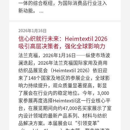
引领行业发展新风尚
观众：全球顶尖商贸盛会再创参观人
2025年5月27日
2024年2月5日
一指的涵盖动物饲养及食品专业展览会。
一体的综合枢纽，为国际消费品行业注入
理有限公司、北京泰莱特国际会展有限公
自动化及数字化的生产原则。参展人员对
公司作为联通中国制造企业与全球市场的
数高峰
法兰克福展览集团将于全球数字贸易
法兰克福消费品展圆满闭幕，进一步
首届Meat Pro Asia将于2021年3月10至12日
Heimtextil 2019汇聚了全球优质展商，展
新动能。
司达成合作协议，联合主办中国（深圳）
于替代蛋白产品表现出了浓厚的兴趣，这
重要桥梁，积累了大量优质资源及经验，
博览会，举办ISSE国际智慧空间展览
巩固其全球领导地位
在曼谷IMPACT展览中心举行。
示了众多领域内的大量创新产品，呈现了
跨境电商展览会。首届展会将于2021年9月
也意味着替代蛋白行业的广阔发展前景与
自Eurobike 2023起正式成为中国官方总代
会
一系列围绕可持续发展、商用纺织品和健
16至18日在深圳国际会展中心举行，规模
法兰克福，2024年1月30日。2024年，全球
巨大增长潜力。作为行业内的领先展览
理。
2018年3月14日
2026年1月16日
康睡眠的专题展示。本届展会的全新理念
香港，2025年5月27日。法兰克福展览（香
超过10万平方米。
消费品行业年度盛事再度启幕，法兰克福
会，本届IFFA共吸引到来自129个国家及地
法兰克福展览于英国成立新子公司
信心织就行未来：Heimtextil 2026
2020年6月17日
和展馆布局获得了广泛认可，为新一季家
港）有限公司将与杭州市会展集团合作，
展览集团旗下三大领先消费品展：法兰克
区的约50,000名观众参与其中。
法兰克福时装周： 美茵河畔法兰克
吸引高层决策者，强化全球影响力
法兰克福展览进一步扩大其国际网络：在
2023年2月14日
用及商用纺织品领域注入了无限活力。
于2025年9月25至29日在浙江杭州举办的全
福国际春季消费品展览会（Ambiente）、
福将成为国际时尚与生活方式新热点
2021年4月12日
法兰克福消费品展强势回归 树立国
收购Forest Exhibitions Ltd后，该集团目前
法兰克福，2026年1月16日——纵使市场波
球数字贸易博览会（数贸会）期间，联合
法兰克福国际圣诞礼品世界博览会
ISH digital 2021：为能源革命出谋
际标杆
2022年5月12日
两大领军贸易展会主办方法兰克福展览集
已在英国拥有自己的子公司。
澜迭起，2026年法兰克福国际家用及商用
主办ISSE国际智慧空间展览会。这不单标
（Christmasworld）和法兰克福DIY手工制
划策
2019年2月18日
法兰克福展览集团庆祝国际销售伙伴
团与Premium Group将于2021年夏天共同
纺织品展览会（Heimtextil 2026）依旧迎
志着法兰克福展览集团的业务首次踏足杭
作及创意文具展览会（Creativeworld）以
2023年2月3/4至7日，法兰克福展览集团旗
法兰克福展览集团全面转向可再生能
网络成立100周年
举办法兰克福时装周。法兰克福时装周的
来了148个国家及地区的参展企业，全球影
作为暖通及水行业的标杆性展会，本次ISH
州，更进一步丰富了集团在建筑技术领域
“共襄商业盛典（Celebrating Business
下三大领先消费品展——法兰克福国际春季
源
2018年3月5日
主题为聚焦数字化与可持续发展，并将以
响力持续提升，观众质量显著提高，彰显
digital 2021线上展围绕绿色协议、空气及
的展览活动。近年，数字经济赋能各行各
2022年是法兰克福展览集团拓展海外业
Together）”为主旨，共同构筑起规模空
消费品展览会(Ambiente)、法兰克福国际
法兰克福展览加盟中东清洁技术周，
贸易展览、会议、路演及各类活动形式在
法兰克福展览集团计划于2020年实现全面
了展会在行业内的稳定地位。今年，3,000
浴室卫生趋势等热点，聚焦社会、政治和
业升级转型，其中智慧空间作为现实与数
务、构建全球销售网络的100周年。回顾百
前的国际消费品贸易平台。此次展会创下
圣诞礼品世界展览会(Christmasworld)以及
进一步扩张全球业务版图
莱茵-美茵市区闪亮登场，该市将变成潮流
使用可再生能源，覆盖集团旗下所有展
家参展再度选择Heimtextil这一行业核心平
经济等重要话题，共计吸引373家展商参与
字技术深度融合的载体，正成为推动智慧
年基业，集团业务迄今已遍布190个国家，
多项历史记录：参展商数量较上届增长
法兰克福DIY手工制作及创意文具展
时尚与生活方式的前瞻之地。
台、展厅以及展馆设施。法兰克福展览集
台，在展览期间向约47,000名买家展示了室
其中展示创新产品。
生活、智慧建筑、科技创新、城市治理及
在全球设有30家子公司，拥有50余个国际
10%，共有4,928家展商在超过36万平方米
(Creativeworld)首次同期在法兰克福展览
团作为全球最大且拥有自建展馆的贸易展
内设计领域的最新产品系列、材料与纺织
绿色发展的关键引擎。鉴于杭州在数字经
销售伙伴，无疑已成为德国展览业中标杆
的展出面积上展示了他们的最新产品。尽
中心举办，引领全球生活方式新趋势。在
2018年2月26日
会主办机构之一，舍弃传统燃料此举是实
品解决方案。本届展会以“引领变革”
济和会展领域的潜力，集团将充分利用在
典范。
管受到数日铁路罢工的影响，这场在法兰
为期5天的展览期间，展会聚焦了生活方式
更多展商及观众出席本届
2020年5月22日
2021年3月23日