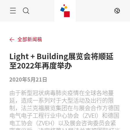
跳
过
搜
ZH
索
全部新闻稿
Light + Building展览会将顺延
至2022年再度举办
2020年5月21日
由于新型冠状病毒肺炎疫情在全球各地蔓
延，造成一系列对于大型活动及出行的限
制，法兰克福展览集团在与展会合作方德国
电气电子工程行业中心协会（ZVEI）和德国
电工协会（ZVEH）以及展会咨询委员会紧