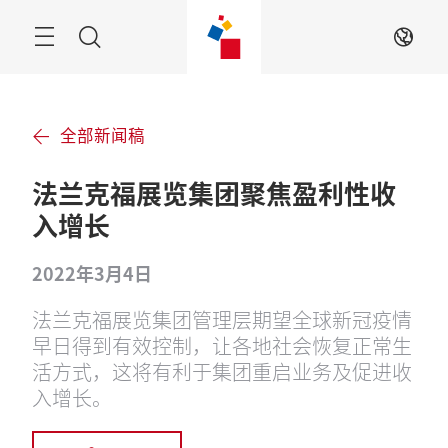
跳
过
搜
ZH
索
全部新闻稿
法兰克福展览集团聚焦盈利性收
入增长
2022年3月4日
法兰克福展览集团管理层期望全球新冠疫情
早日得到有效控制，让各地社会恢复正常生
活方式，这将有利于集团重启业务及促进收
入增长。