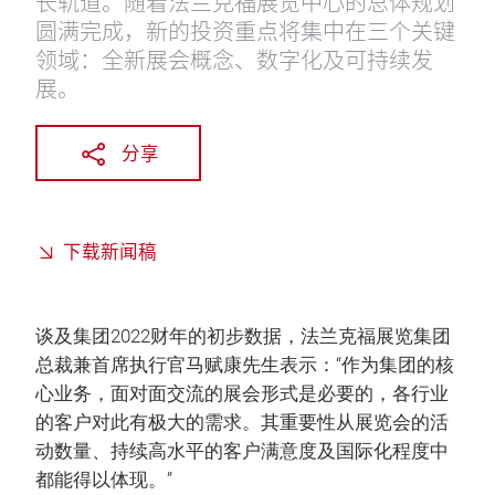
长轨道。随着法兰克福展览中心的总体规划
圆满完成，新的投资重点将集中在三个关键
领域：全新展会概念、数字化及可持续发
展。
分享
下载新闻稿
谈及集团2022财年的初步数据，法兰克福展览集团
总裁兼首席执行官马赋康先生表示：“作为集团的核
心业务，面对面交流的展会形式是必要的，各行业
的客户对此有极大的需求。其重要性从展览会的活
动数量、持续高水平的客户满意度及国际化程度中
都能得以体现。”