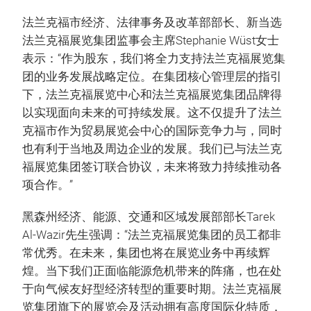
法兰克福市经济、法律事务及改革部部长、新当选
法兰克福展览集团监事会主席Stephanie Wüst女士
表示：“作为股东，我们将全力支持法兰克福展览集
团的业务发展战略定位。在集团核心管理层的指引
下，法兰克福展览中心和法兰克福展览集团品牌得
以实现面向未来的可持续发展。这不仅提升了法兰
克福市作为贸易展览会中心的国际竞争力与，同时
也有利于当地及周边企业的发展。我们已与法兰克
福展览集团签订联合协议，未来将致力持续推动各
项合作。”
黑森州经济、能源、交通和区域发展部部长Tarek
Al-Wazir先生强调：“法兰克福展览集团的员工都非
常优秀。在未来，集团也将在展览业务中再续辉
煌。当下我们正面临能源危机带来的阵痛，也在处
于向气候友好型经济转型的重要时期。法兰克福展
览集团旗下的展览会及活动拥有高度国际化特质，