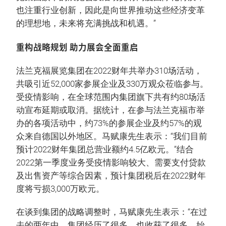
也注重行业创新，因此是向世界推动这些经济变革
的理想地，未来将充满挑战和机遇。”
重构战略规划 助力展会全面重启
法兰克福展览集团在2022财年共举办310场活动，
共吸引近52,000家参展企业及330万观众莅临参与。
受疫情影响，在全球范围内集团旗下共有约80场活
动宣布延期或取消。据统计，在参与法兰克福市举
办的各项活动中，约73%的参展企业及约57%的观
众来自德国以外地区。马赋康先生表示：“我们目前
预计2022财年集团总营业额约4.5亿欧元。”结合
2022第一季度业务受疫情影响较大、需要支付贷款
及出售资产等综合因素，预计集团税后在2022财年
度将亏损3,000万欧元。
在谈到集团的战略调整时，马赋康先生表示：“在过
去的两年中，集团经历了很多、也收获了很多，始