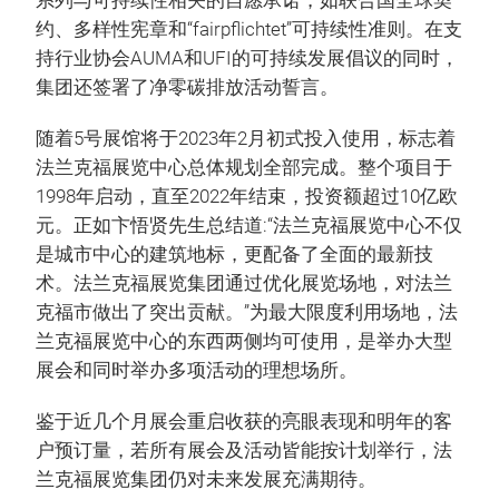
系列与可持续性相关的自愿承诺，如联合国全球契
约、多样性宪章和“fairpflichtet”可持续性准则。在支
持行业协会AUMA和UFI的可持续发展倡议的同时，
集团还签署了净零碳排放活动誓言。
随着5号展馆将于2023年2月初式投入使用，标志着
法兰克福展览中心总体规划全部完成。整个项目于
1998年启动，直至2022年结束，投资额超过10亿欧
元。正如卞悟贤先生总结道:“法兰克福展览中心不仅
是城市中心的建筑地标，更配备了全面的最新技
术。法兰克福展览集团通过优化展览场地，对法兰
克福市做出了突出贡献。”为最大限度利用场地，法
兰克福展览中心的东西两侧均可使用，是举办大型
展会和同时举办多项活动的理想场所。
鉴于近几个月展会重启收获的亮眼表现和明年的客
户预订量，若所有展会及活动皆能按计划举行，法
兰克福展览集团仍对未来发展充满期待。