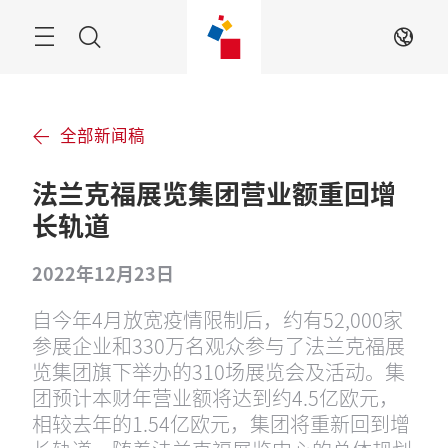
跳
过
搜
ZH
索
全部新闻稿
法兰克福展览集团营业额重回增
长轨道
2022年12月23日
自今年4月放宽疫情限制后，约有52,000家
参展企业和330万名观众参与了法兰克福展
览集团旗下举办的310场展览会及活动。集
团预计本财年营业额将达到约4.5亿欧元，
相较去年的1.54亿欧元，集团将重新回到增