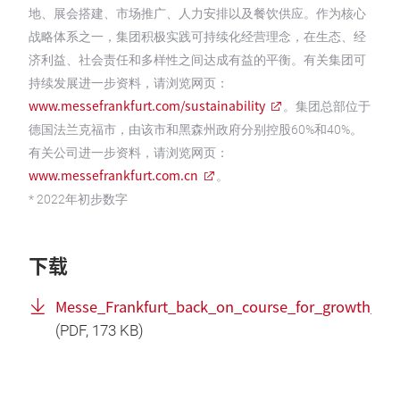
地、展会搭建、市场推广、人力安排以及餐饮供应。作为核心
战略体系之一，集团积极实践可持续化经营理念，在生态、经
济利益、社会责任和多样性之间达成有益的平衡。有关集团可
持续发展进一步资料，请浏览网页：
www.messefrankfurt.com/sustainability
。集团总部位于
德国法兰克福市，由该市和黑森州政府分别控股60%和40%。
有关公司进一步资料，请浏览网页：
www.messefrankfurt.com.cn
。
* 2022年初步数字
下载
Messe_Frankfurt_back_on_course_for_growth_sc
(
PDF
, 173 KB)