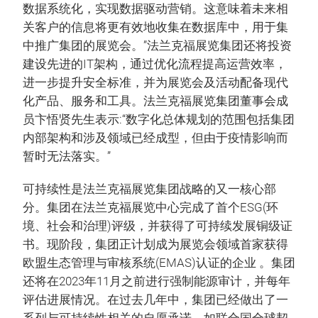
数据系统化，实现数据驱动营销。这意味着未来相
关客户的信息将更有效地收集在数据库中，用于集
中推广集团的展览会。”法兰克福展览集团还将投资
建设先进的IT架构，通过优化流程提高运营效率，
进一步提升安全标准，并为展览会及活动配备现代
化产品、服务和工具。法兰克福展览集团董事会成
员卞悟贤先生表示:“数字化总体规划的范围包括集团
内部架构和涉及领域已经成型，但由于疫情影响而
暂时无法落实。”
可持续性是法兰克福展览集团战略的又一核心部
分。集团在法兰克福展览中心完成了首个ESG(环
境、社会和治理)评级，并获得了可持续发展铜级证
书。现阶段，集团正计划成为展览会领域首家获得
欧盟生态管理与审核系统(EMAS)认证的企业 。集团
还将在2023年11月之前进行强制能源审计，并每年
评估进展情况。在过去几年中，集团已经做出了一