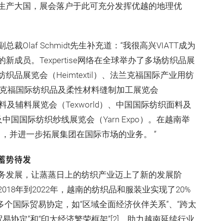
生产大国，展会落户于此可充分发挥优越的地理优
laf Schmidt先生补充道：“我很高兴VIATT成为
成员。Texpertise网络在全球举办了多场纺织品展
品展览会（Heimtextil）、法兰克福国际产业用纺
、法兰克福国际纺织品及柔性材料缝制加工展览会
面料及辅料展览会（Texworld）、中国国际纺织面料及
）以及中国国际纺织纱线展览会（Yarn Expo）。在越南举
网络当中，并进一步拓展集团在国际市场的业务。 ”
蓄势待发
务发展，让蒸蒸日上的纺织产业迈上了新的发展阶
18年到2022年，越南的纺织品和服装业实现了20%
了多个国际贸易协定，如“区域全面经济伙伴关系”、“跨太
易协定”和“印太经济繁荣框架”[2]，助力越南延续行业