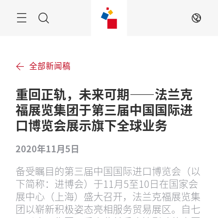
跳
过
搜
ZH
索
全部新闻稿
重回正轨，未来可期——法兰克
福展览集团于第三届中国国际进
口博览会展示旗下全球业务
2020年11月5日
备受瞩目的第三届中国国际进口博览会（以
下简称：进博会）于11月5至10日在国家会
展中心（上海）盛大召开，法兰克福展览集
团以崭新积极姿态亮相服务贸易展区。自七